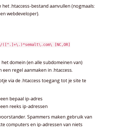
het .htaccess-bestand aanvullen (nogmaals:
 een webdeveloper).
/([^.]+\.)*semalt\.com\ [NC,OR]
n het domein (en alle subdomeinen van)
n een regel aanmaken in .htaccess.
e via de .htaccess toegang tot je site te
 een bepaal ip-adres
n een reeks ip-adressen
 voorstander. Spammers maken gebruik van
te computers en ip-adressen van niets