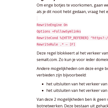
Om enge botjes te voorkomen, gaan we 
als je dit nooit hebt gedaan, vraag het
RewriteEngine On
Options +FollowSymlinks
RewriteCond %{HTTP_REFERER} ^https?:/
RewriteRule .* – [F]
Deze regel blokkeert al het verkeer va
semalt.com. Zo kun je voor ieder domei
Andere mogelijkheden om deze enge botj
verbieden zijn bijvoorbeeld:
het uitsluiten van het verkeer van
het uitsluiten van het verkeer va
Van deze 2 mogelijkheden ben ik geen
botnetwerken. Deze bestaan uit gehack