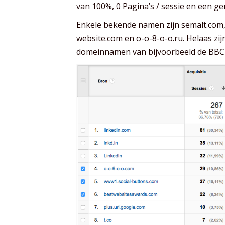
van 100%, 0 Pagina’s / sessie en een g
Enkele bekende namen zijn semalt.com,
website.com en o-o-8-o-o.ru. Helaas zi
domeinnamen van bijvoorbeeld de BBC a