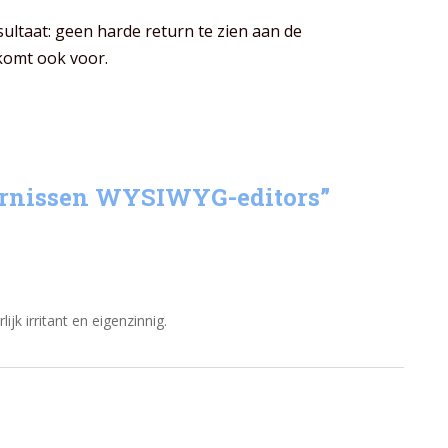
ultaat: geen harde return te zien aan de
komt ook voor.
ernissen WYSIWYG-editors
”
ijk irritant en eigenzinnig.