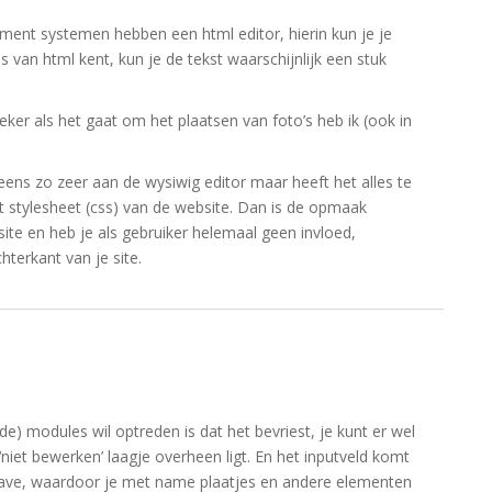
nt systemen hebben een html editor, hierin kun je je
is van html kent, kun je de tekst waarschijnlijk een stuk
ker als het gaat om het plaatsen van foto’s heb ik (ook in
eens zo zeer aan de wysiwig editor maar heeft het alles te
t stylesheet (css) van de website. Dan is de opmaak
te en heb je als gebruiker helemaal geen invloed,
terkant van je site.
de) modules wil optreden is dat het bevriest, je kunt er wel
 ‘niet bewerken’ laagje overheen ligt. En het inputveld komt
gave, waardoor je met name plaatjes en andere elementen