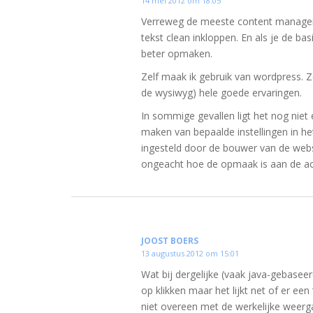
14 mei 2012 om 18:05
Verreweg de meeste content manageme
tekst clean inkloppen. En als je de bas
beter opmaken.
Zelf maak ik gebruik van wordpress. Ze
de wysiwyg) hele goede ervaringen.
In sommige gevallen ligt het nog niet 
maken van bepaalde instellingen in he
ingesteld door de bouwer van de websi
ongeacht hoe de opmaak is aan de ach
JOOST BOERS
13 augustus 2012 om 15:01
Wat bij dergelijke (vaak java-gebaseer
op klikken maar het lijkt net of er een
niet overeen met de werkelijke weer