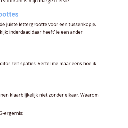
n voorkant is mijn marge foetsie.
oottes
e juiste lettergrootte voor een tussenkopje.
ijk: inderdaad daar heeft’ ie een ander
editor zelf spaties. Vertel me maar eens hoe ik
nen klaarblijkelijk niet zonder elkaar. Waarom
-ergernis: